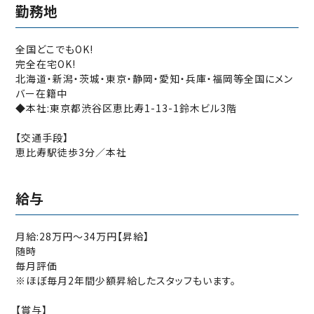
勤務地
全国どこでもOK!
完全在宅OK!
北海道‧新潟‧茨城‧東京‧静岡‧愛知‧兵庫‧福岡等全国にメン
バー在籍中
◆本社:東京都渋谷区恵比寿1-13-1鈴木ビル3階
【交通手段】
恵比寿駅徒歩3分∕本社
給与
月給:28万円〜34万円【昇給】
随時
毎月評価
※ほぼ毎月2年間少額昇給したスタッフもいます。
【賞与】