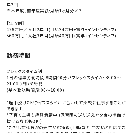
年2回
※本年度、前年度実績:月給1ヶ月分×2
【年収例】
476万円∕入社2年目(月給34万円+賞与+インセンティブ)
560万円∕入社3年目(月給40万円+賞与+インセンティブ)
勤務時間
フレックスタイム制
1日の標準労働時間 8時間00分※フレックスタイム…8:00〜
21:00の間で8時間
(基本勤務時間/9:00〜18:00)
*途中抜けOK!ライフスタイルに合わせて柔軟に仕事することが
できます。
*子育て主婦も絶賛活躍中!(保育園の送り迎えや夕食の準備で
抜けるなどもOK!)
*ただし⻭科医院の先生が診療後(19時など)でないと対応でき